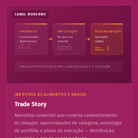
CANAL MODERNO
EVIDÊNCIA
IMPLICAÇÃO
RECOMENDAÇÃO
O que os dados
Por que isso
Qual ação
demonstram
importa
adotar
UMA NARRATIVA ÚNICA PARA A NEGOCIAÇÃO E A EXECUÇÃO
INDÚSTRIA DE ALIMENTOS E SNACKS
Trade Story
Narrativa comercial que conecta comportamento
do shopper, oportunidades de categoria, estratégia
de portfólio e plano de execução — distribuição,